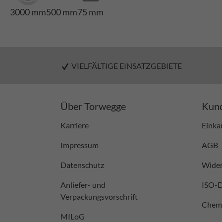
3000 mm
500 mm
75 mm
VIELFÄLTIGE EINSATZGEBIETE
Über Torwegge
Kund
Karriere
Einka
Impressum
AGB
Datenschutz
Wider
Anliefer- und
ISO-
Verpackungsvorschrift
Chemi
MILoG