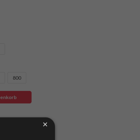
800
renkorb
×