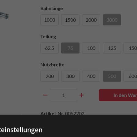
Bahnlänge
1000
1500
2000
3000
Teilung
62.5
75
100
125
150
Nutzbreite
200
300
400
500
600
In den Wa
Artikel-Nr.
0052202
einstellungen
ds