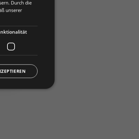
sern. Durch die
vergleichen
äß unserer
nktionalität
)
KZEPTIEREN