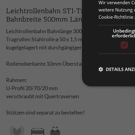
Wir verwenden Co
Prei
weitere Nutzung 
Leichtrollenbahn STI-Tragrolle Teilun
Cookie-Richtlinie
Priv
Bahnbreite 500mm Länge 3000mm
Prei
Leichtrollenbahn Bahnlänge 3000mm
Unbeding
erforderlic
Bitt
Tragrollen Stahlrolle ø 50 x 1,5 mm, verzinkt, mit Konus
kugelgelagert mit durchgängiger Achse, verschraubt
Rollenoberkante 10mm Überstand zum Rahmenprofil!
DETAILS ANZ
Rahmen:
U-Profil 20/70/20 mm
verschraubt mit Quertraversen
Stützen sind separat zu bestellen!