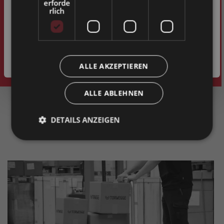
erforde
Einsatzbereiche. Finden Sie die richtigen Räder und Rollen
rlich
für Ihre Anforderungen im Online-Shop von TORWEGGE!
Privatkunde
( inkl. MwSt. )
Geschäftskunde
( exkl. MwSt. )
ALLE AKZEPTIEREN
ALLE ABLEHNEN
DETAILS ANZEIGEN