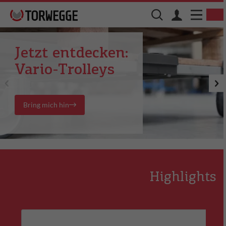
Jetzt entdecken:
Vario-Trolleys
Bring mich hin
Highlights