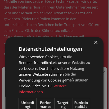
Mithilfe von innovativer Fördertechnik sorgen wir dafür,
dass der Materialfluss in Ihrem Unternehmen verbessert
wird und Sie dadurch an Produktivität sowie Effizienz
gewinnen. Räder und Rollen kommen in den
unterschiedlichsten Bereichen beim Transport von Gütern
zum Einsatz. Ob in der Bühnentechnik, der
Maschinenproduktion oder auch im Umgang mit
×
Lebensmitteln, wobei strengste Hygienevorgaben beachtet
Datenschutzeinstellungen
werden müssen – Räder und Rollen werden in zahlreichen
Ausführungen benötigt.
Wir verwenden Cookies, um die
Benutzerfreundlichkeit unserer Website zu
verbessern. Durch die weitere Nutzung
Deshalb bietet TORWEGGE seinen Kunden ein großes
Preisauszeichnung
unserer Webseite stimmen Sie der
Sortiment an Rollen und Rädern, die all Ihren Ansprüchen
Verwendung von Cookies gemäß unserer
gerecht werden. Unser Angebot reicht von schonenden
Privatkunden können Preise mit MwSt. (brutto) und
Cookie-Richtlinie zu.
Weitere
Vollgummireifen über besonders hitzebeständige Räder bis
Geschäftskunden Preise ohne MwSt. (netto) angezeigt
Informationen
hin zu elektrisch leitfähigen Rollen. So bieten wir Ihnen eine
werden.
attraktive Auswahl an passenden Produkten mit
Unbedi
Perfor
Targeti
Funktio
ngt
mance
ng
nalität
Bitte wählen Sie Ihre bevorzugte Einstellung:
unterschiedlichen Eigenschaften für zahlreiche