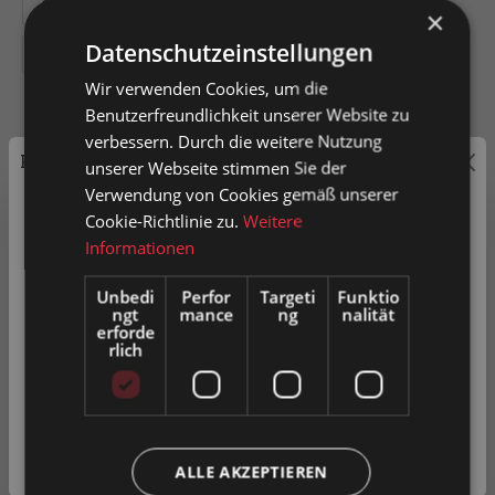
200
300
400
500
600
×
Datenschutzeinstellungen
800
Wir verwenden Cookies, um die
Benutzerfreundlichkeit unserer Website zu
verbessern. Durch die weitere Nutzung
Preisauszeichnung
unserer Webseite stimmen Sie der
In den Warenkorb
Verwendung von Cookies gemäß unserer
Privatkunden können Preise mit MwSt. (brutto) und
Cookie-Richtlinie zu.
Weitere
Geschäftskunden Preise ohne MwSt. (netto) angezeigt
Informationen
Artikel-Nr.
0052183
werden.
Unbedi
Perfor
Targeti
Funktio
ngt
mance
ng
nalität
Bitte wählen Sie Ihre bevorzugte Einstellung:
erforde
rlich
Zum Merkzettel hinzufügen
Privatkunde
Produkt vergleichen
Fragen zum Produkt
( inkl. MwSt. )
Geschäftskunde
( exkl. MwSt. )
ALLE AKZEPTIEREN
Beschreibung