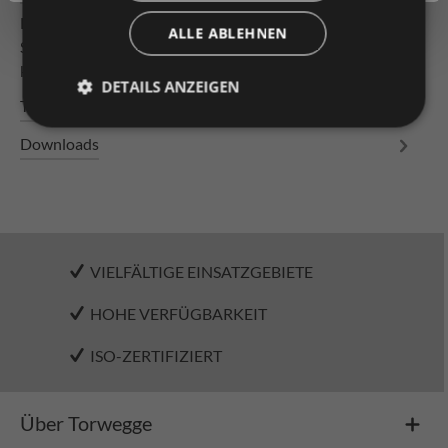
Leichtrollenbahn Bahnlänge 3000mm Tragrollen
ALLE ABLEHNEN
Stahlrolle ø 50 x 1,5 mm, verzinkt, mit Konuslager,
kugelgelagert mit durchgäng…
Mehr
DETAILS ANZEIGEN
Technische Daten
Downloads
VIELFÄLTIGE EINSATZGEBIETE
HOHE VERFÜGBARKEIT
ISO-ZERTIFIZIERT
Über Torwegge