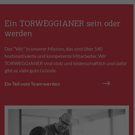
Ein TORWEGGIANER sein oder
werden
Das “Wir” in unserer Mission, das sind über 140
hochmotivierte und kompetente Mitarbeiter. Wir
TORWEGGIANER sind stolz und leidenschaftlich und dafür
gibt es viele gute Gründe.
Ein Teil vom Team werden