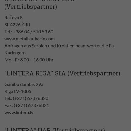
(Vertriebspartner)
Račeva 8
SI-4226 ŽIRI
Tel.: +386 04 / 510 53 60
www.metalika-kacin.com
Anfragen aus Serbien und Kroatien beantwortet die Fa.
Kacin gern.
Mo - Fr 8.00 – 16.00 Uhr
"LINTERA RIGA" SIA (Vertriebspartner)
Ganibu dambis 29a
Rīga LV-1005
Tel.: (+371) 67376820
Fax: (+371) 67376821
www.lintera.lv