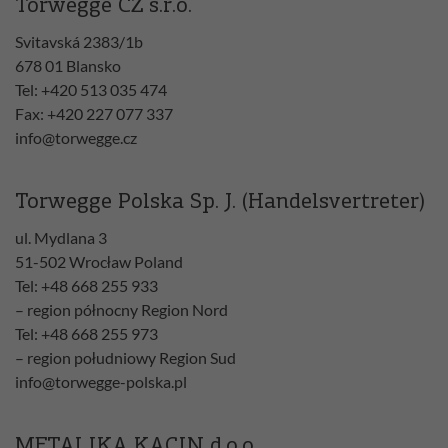
Torwegge CZ s.r.o.
Svitavská 2383/1b
678 01 Blansko
Tel: +420 513 035 474
Fax: +420 227 077 337
info@torwegge.cz
Torwegge Polska Sp. J. (Handelsvertreter)
ul. Mydlana 3
51-502 Wrocław Poland
Tel: +48 668 255 933
– region północny Region Nord
Tel: +48 668 255 973
– region południowy Region Sud
info@torwegge-polska.pl
METALIKA KACIN d.o.o.