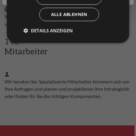
ALLE ABLEHNEN
Standorte in Europa sorgen für schnelle Bestellabwicklung
und Lieferung. Wir sind in Ihrer Nähe.
DETAILS ANZEIGEN
140+
Mitarbeiter
Wir beraten Sie: Spezialisierte Mitarbeiter kümmern sich um
Ihre Anfragen und planen und projektieren Ihre Intralogisitk
oder finden für Sie die richtigen Komponenten.