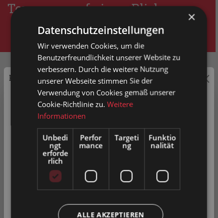
Torwegge auf einen Blick
×
Datenschutzeinstellungen
Wir verwenden Cookies, um die
Benutzerfreundlichkeit unserer Website zu
verbessern. Durch die weitere Nutzung
1+1=1
Preisauszeichnung
unserer Webseite stimmen Sie der
eine Einheit
Verwendung von Cookies gemäß unserer
Privatkunden können Preise mit MwSt. (brutto) und
Cookie-Richtlinie zu.
Weitere
Geschäftskunden Preise ohne MwSt. (netto) angezeigt
Informationen
werden.
Unbedi
Perfor
Targeti
Funktio
Moving Components und Intralogistic Solutions - Logische
ngt
mance
ng
nalität
Bitte wählen Sie Ihre bevorzugte Einstellung:
Konsequenz und Einheit
erforde
rlich
Privatkunde
( inkl. MwSt. )
5x
in Europa
Geschäftskunde
( exkl. MwSt. )
ALLE AKZEPTIEREN