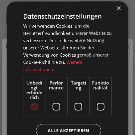
200
300
400
500
600
×
Datenschutzeinstellungen
800
Wir verwenden Cookies, um die
Benutzerfreundlichkeit unserer Website zu
verbessern. Durch die weitere Nutzung
Preisauszeichnung
unserer Webseite stimmen Sie der
Verwendung von Cookies gemäß unserer
In den Warenkorb
Privatkunden können Preise mit MwSt. (brutto) und
Cookie-Richtlinie zu.
Weitere
Geschäftskunden Preise ohne MwSt. (netto) angezeigt
Informationen
Artikel-Nr.
0052263
werden.
Unbedi
Perfor
Targeti
Funktio
ngt
mance
ng
nalität
Bitte wählen Sie Ihre bevorzugte Einstellung:
erforde
rlich
Zum Merkzettel hinzufügen
Privatkunde
( inkl. MwSt. )
Produkt vergleichen
Fragen zum Produkt
Geschäftskunde
( exkl. MwSt. )
ALLE AKZEPTIEREN