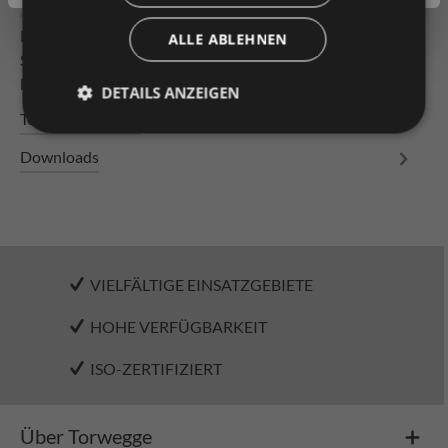
Beschreibung
Leichtrollenbahn Bahnlänge 3000mm Tragrollen
ALLE ABLEHNEN
Stahlrolle ø 50 x 1,5 mm, verzinkt, mit Konuslager,
kugelgelagert mit durchgäng…
Mehr
DETAILS ANZEIGEN
Technische Daten
Downloads
VIELFÄLTIGE EINSATZGEBIETE
HOHE VERFÜGBARKEIT
ISO-ZERTIFIZIERT
Über Torwegge