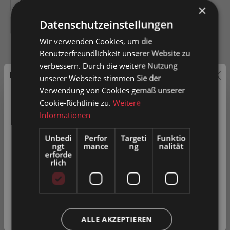
200
300
400
500
600
×
Datenschutzeinstellungen
800
Wir verwenden Cookies, um die
Benutzerfreundlichkeit unserer Website zu
verbessern. Durch die weitere Nutzung
Preisauszeichnung
unserer Webseite stimmen Sie der
In den Warenkorb
Verwendung von Cookies gemäß unserer
Privatkunden können Preise mit MwSt. (brutto) und
Cookie-Richtlinie zu.
Weitere
Geschäftskunden Preise ohne MwSt. (netto) angezeigt
Informationen
Artikel-Nr.
0052200
werden.
Unbedi
Perfor
Targeti
Funktio
ngt
mance
ng
nalität
Bitte wählen Sie Ihre bevorzugte Einstellung:
erforde
rlich
Zum Merkzettel hinzufügen
Privatkunde
Produkt vergleichen
Fragen zum Produkt
( inkl. MwSt. )
Geschäftskunde
( exkl. MwSt. )
ALLE AKZEPTIEREN
Beschreibung