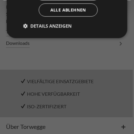
Leichtrollenbahn Bahnlänge 1000mm Tragrollen
ALLE ABLEHNEN
Stahlrolle ø 50 x 1,5 mm, verzinkt, mit Konuslager,
kugelgelagert mit durchgäng…
Mehr
DETAILS ANZEIGEN
Technische Daten
Downloads
VIELFÄLTIGE EINSATZGEBIETE
HOHE VERFÜGBARKEIT
ISO-ZERTIFIZIERT
Über Torwegge