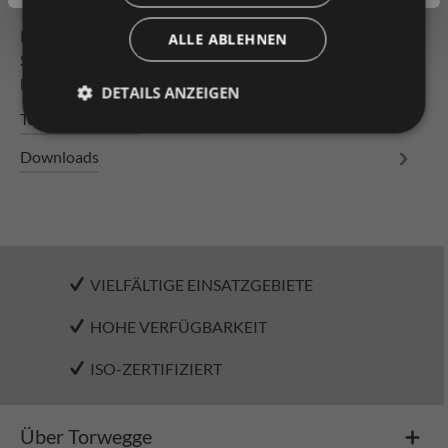
Beschreibung
Leichtrollenbahn Bahnlänge 2000mm Tragrollen
ALLE ABLEHNEN
Stahlrolle ø 50 x 1,5 mm, verzinkt, mit Konuslager,
kugelgelagert mit durchgäng…
Mehr
DETAILS ANZEIGEN
Technische Daten
Downloads
VIELFÄLTIGE EINSATZGEBIETE
HOHE VERFÜGBARKEIT
ISO-ZERTIFIZIERT
Über Torwegge