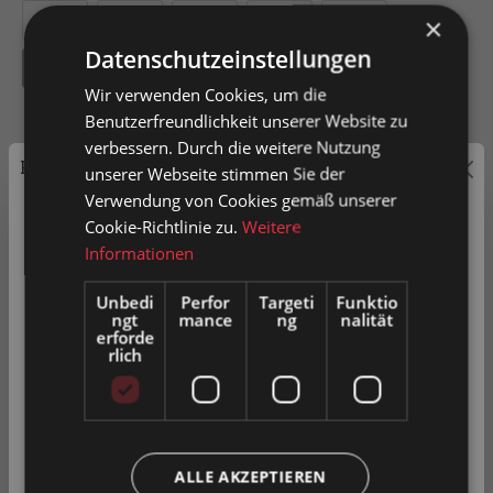
200
300
400
500
600
×
Datenschutzeinstellungen
800
Wir verwenden Cookies, um die
Benutzerfreundlichkeit unserer Website zu
verbessern. Durch die weitere Nutzung
Preisauszeichnung
unserer Webseite stimmen Sie der
Verwendung von Cookies gemäß unserer
In den Warenkorb
Privatkunden können Preise mit MwSt. (brutto) und
Cookie-Richtlinie zu.
Weitere
Geschäftskunden Preise ohne MwSt. (netto) angezeigt
Informationen
Artikel-Nr.
0052253
werden.
Unbedi
Perfor
Targeti
Funktio
ngt
mance
ng
nalität
Bitte wählen Sie Ihre bevorzugte Einstellung:
erforde
rlich
Zum Merkzettel hinzufügen
Privatkunde
( inkl. MwSt. )
Produkt vergleichen
Fragen zum Produkt
Geschäftskunde
( exkl. MwSt. )
ALLE AKZEPTIEREN