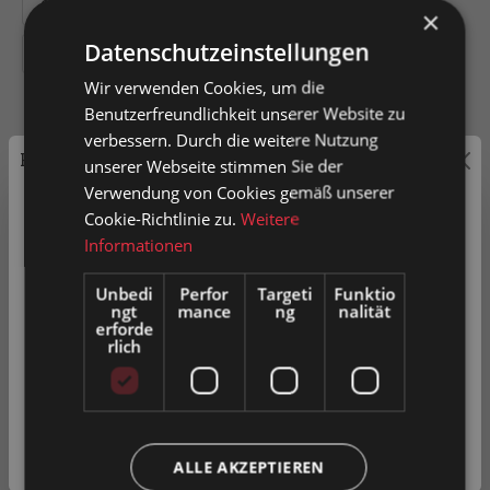
200
300
400
500
600
×
Datenschutzeinstellungen
800
Wir verwenden Cookies, um die
Benutzerfreundlichkeit unserer Website zu
verbessern. Durch die weitere Nutzung
Preisauszeichnung
unserer Webseite stimmen Sie der
In den Warenkorb
Verwendung von Cookies gemäß unserer
Privatkunden können Preise mit MwSt. (brutto) und
Cookie-Richtlinie zu.
Weitere
Geschäftskunden Preise ohne MwSt. (netto) angezeigt
Informationen
Artikel-Nr.
0052197
werden.
Unbedi
Perfor
Targeti
Funktio
ngt
mance
ng
nalität
Bitte wählen Sie Ihre bevorzugte Einstellung:
erforde
rlich
Zum Merkzettel hinzufügen
Privatkunde
Produkt vergleichen
Fragen zum Produkt
( inkl. MwSt. )
Geschäftskunde
( exkl. MwSt. )
ALLE AKZEPTIEREN
Beschreibung