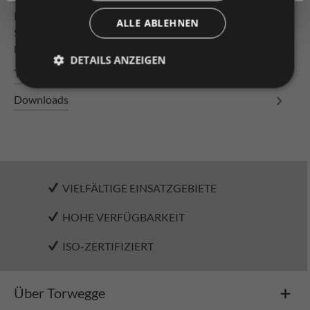
Leichtrollenbahn Bahnlänge 1500mm Tragrollen
ALLE ABLEHNEN
Stahlrolle ø 50 x 1,5 mm, verzinkt, mit Konuslager,
kugelgelagert mit durchgäng…
Mehr
DETAILS ANZEIGEN
Technische Daten
Downloads
VIELFÄLTIGE EINSATZGEBIETE
HOHE VERFÜGBARKEIT
ISO-ZERTIFIZIERT
Über Torwegge