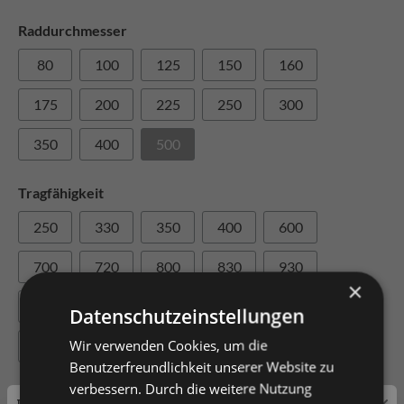
Raddurchmesser
80
100
125
150
160
175
200
225
250
300
350
400
500
Tragfähigkeit
250
330
350
400
600
700
720
800
830
930
×
1000
1200
1500
2200
2300
Datenschutzeinstellungen
Wir verwenden Cookies, um die
3000
3300
3500
3800
4500
Benutzerfreundlichkeit unserer Website zu
verbessern. Durch die weitere Nutzung
Achslochdurchmesser