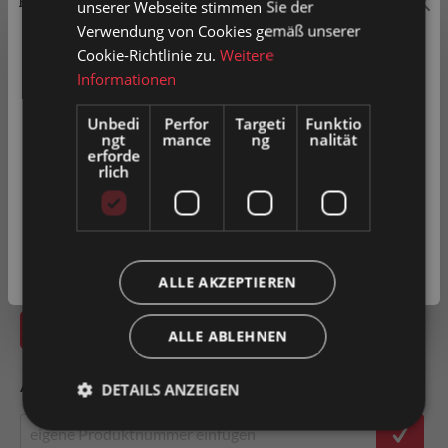
Preisauszeichnung
unserer Webseite stimmen Sie der
12
15
20
25
30
Verwendung von Cookies gemäß unserer
Privatkunden können Preise mit MwSt. (brutto) und
Cookie-Richtlinie zu.
Weitere
35
40
45
50
Geschäftskunden Preise ohne MwSt. (netto) angezeigt
Informationen
werden.
Unbedi
Perfor
Targeti
Funktio
Radbreite
ngt
mance
ng
nalität
Bitte wählen Sie Ihre bevorzugte Einstellung:
erforde
30
35
36
40
50
rlich
Privatkunde
60
70
80
100
( inkl. MwSt. )
Geschäftskunde
( exkl. MwSt. )
ALLE AKZEPTIEREN
In den Warenkorb
ALLE ABLEHNEN
Artikel-Nr.
0012023
DETAILS ANZEIGEN