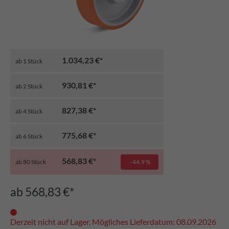
1.034,23 €*
ab
1
Stück
930,81 €*
ab
2
Stück
827,38 €*
ab
4
Stück
775,68 €*
ab
6
Stück
568,83 €*
ab
80
Stück
- 44.9 %
ab 568,83 €*
Derzeit nicht auf Lager. Mögliches Lieferdatum: 08.09.2026