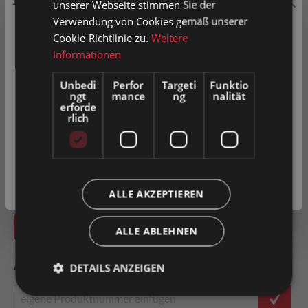
Preisauszeichnung
unserer Webseite stimmen Sie der
12
15
20
25
30
Verwendung von Cookies gemäß unserer
Privatkunden können Preise mit MwSt. (brutto) und
Cookie-Richtlinie zu.
Weitere
35
40
45
50
Geschäftskunden Preise ohne MwSt. (netto) angezeigt
Informationen
werden.
Unbedi
Perfor
Targeti
Funktio
Radbreite
ngt
mance
ng
nalität
Bitte wählen Sie Ihre bevorzugte Einstellung:
erforde
30
35
36
40
50
rlich
Privatkunde
60
70
80
100
( inkl. MwSt. )
Geschäftskunde
( exkl. MwSt. )
ALLE AKZEPTIEREN
In den Warenkorb
ALLE ABLEHNEN
Artikel-Nr.
0033351
DETAILS ANZEIGEN