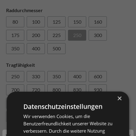
Raddurchmesser
80
100
125
150
160
175
200
225
250
300
350
400
500
Tragfähigkeit
250
330
350
400
600
700
720
800
830
930
×
1000
1200
1500
2200
2300
Datenschutzeinstellungen
Wir verwenden Cookies, um die
3000
3300
3500
3800
4500
Benutzerfreundlichkeit unserer Website zu
verbessern. Durch die weitere Nutzung
Achslochdurchmesser