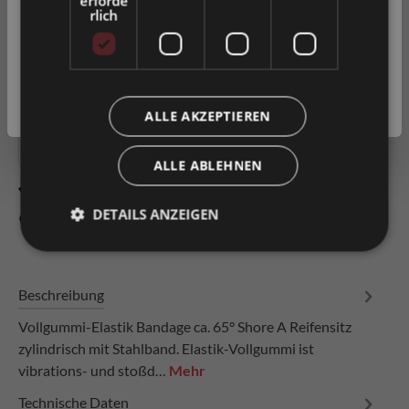
erforde
rlich
Privatkunde
( inkl. MwSt. )
In den Warenkorb
Geschäftskunde
( exkl. MwSt. )
Artikel-Nr.
0036081
ALLE AKZEPTIEREN
ALLE ABLEHNEN
Zum Merkzettel hinzufügen
DETAILS ANZEIGEN
Produkt vergleichen
Fragen zum Produkt
Beschreibung
Vollgummi-Elastik Bandage ca. 65° Shore A Reifensitz
zylindrisch mit Stahlband. Elastik-Vollgummi ist
vibrations- und stoßd…
Mehr
Technische Daten