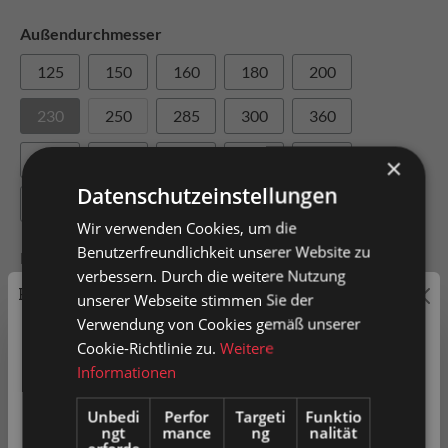
Außendurchmesser
125
150
160
180
200
230
250
285
300
360
405
415
425
450
500
×
Datenschutzeinstellungen
540
550
610
620
Wir verwenden Cookies, um die
Benutzerfreundlichkeit unserer Website zu
Innendurchmesser
verbessern. Durch die weitere Nutzung
Preisauszeichnung
75
100
120
140
170
unserer Webseite stimmen Sie der
Verwendung von Cookies gemäß unserer
190
220
240
270
300
Privatkunden können Preise mit MwSt. (brutto) und
Cookie-Richtlinie zu.
Weitere
Geschäftskunden Preise ohne MwSt. (netto) angezeigt
Informationen
305
370
410
werden.
Unbedi
Perfor
Targeti
Funktio
ngt
mance
ng
nalität
Bitte wählen Sie Ihre bevorzugte Einstellung: