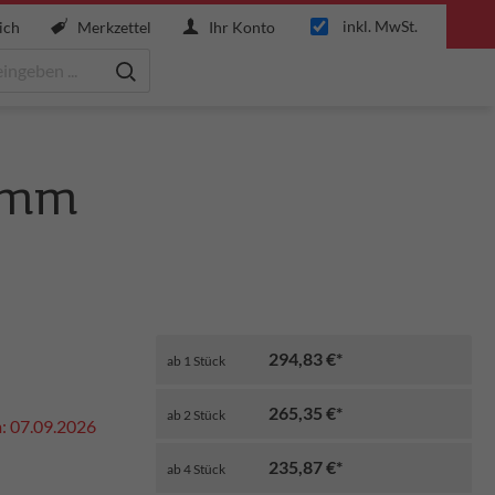
inkl. MwSt.
ich
Merkzettel
Ihr Konto
60mm
294,83 €*
ab
1
Stück
265,35 €*
ab
2
Stück
m: 07.09.2026
235,87 €*
ab
4
Stück