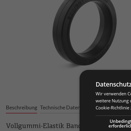
Datenschutz
Wir verwenden Co
Prei
weitere Nutzung 
Beschreibung
Technische Daten
Varianten
Cookie-Richtlinie
Priv
Prei
Unbeding
Vollgummi-Elastik Bandage Flachprofi
erforderlic
Bitt