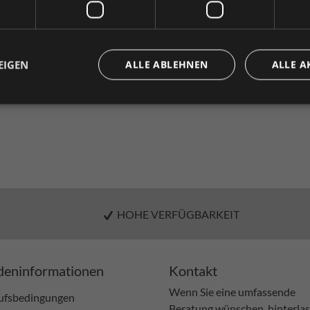
Fragen zum Produkt
Privatkunde
Geschäftskunde
( inkl. MwSt. )
( exkl. MwSt. 
nd somit
EIGEN
ALLE ABLEHNEN
ALLE A
HOHE VERFÜGBARKEIT
eninformationen
Kontakt
Wenn Sie eine umfassende
ufsbedingungen
Beratung wünschen, hinterla