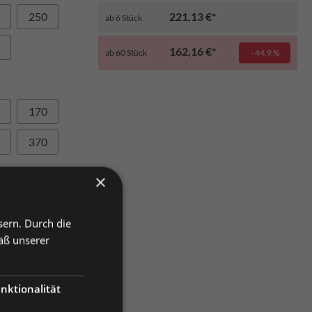
250
221,13 €*
ab
6
Stück
162,16 €*
ab
60
Stück
- 44.9 %
170
370
×
renkorb
sern. Durch die
äß unserer
nktionalität
vergleichen