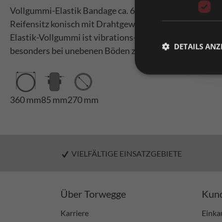
Vollgummi-Elastik Bandage ca. 65° Shore A
Reifensitz konisch mit Drahtgewebe und Flachprofil
Elastik-Vollgummi ist vibrations- und stoßdämpfend u
DETAILS ANZ
besonders bei unebenen Böden zu empfehlen.
360 mm
85 mm
270 mm
VIELFÄLTIGE EINSATZGEBIETE
Über Torwegge
Kund
Karriere
Einka