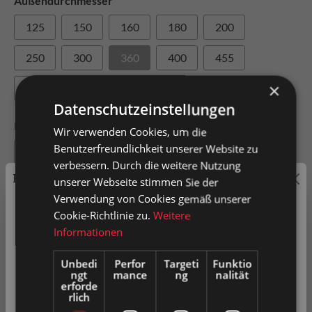
Außendurchmesser
125
150
160
180
200
250
300
360
400
455
×
500
Datenschutzeinstellungen
Innendurchmesser
Wir verwenden Cookies, um die
Benutzerfreundlichkeit unserer Website zu
75
100
105
120
140
verbessern. Durch die weitere Nutzung
Preisauszeichnung
unserer Webseite stimmen Sie der
170
190
203
220
270
Verwendung von Cookies gemäß unserer
305
370
Privatkunden können Preise mit MwSt. (brutto) und
Cookie-Richtlinie zu.
Weitere
Geschäftskunden Preise ohne MwSt. (netto) angezeigt
Informationen
werden.
Unbedi
Perfor
Targeti
Funktio
ngt
mance
ng
nalität
Bitte wählen Sie Ihre bevorzugte Einstellung:
erforde
rlich
In den Warenkorb