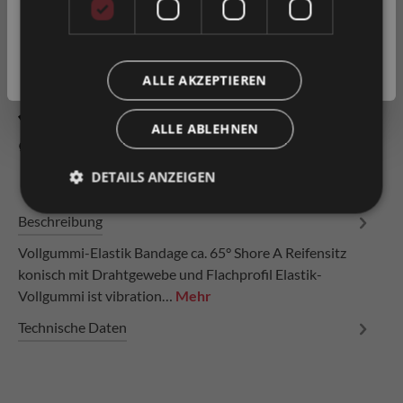
Privatkunde
( inkl. MwSt. )
Artikel-Nr.
0015990
Geschäftskunde
( exkl. MwSt. )
ALLE AKZEPTIEREN
Zum Merkzettel hinzufügen
ALLE ABLEHNEN
Produkt vergleichen
Fragen zum Produkt
DETAILS ANZEIGEN
Beschreibung
Vollgummi-Elastik Bandage ca. 65° Shore A Reifensitz
konisch mit Drahtgewebe und Flachprofil Elastik-
Vollgummi ist vibration…
Mehr
Technische Daten