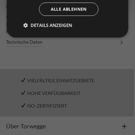
Beschreibung
ALLE ABLEHNEN
Universal-Rollschiene verschraubt 2400/48/8-Gelb PU-
Röllchen mit Gleitlager in der unteren Lochreihe,
DETAILS ANZEIGEN
Bauhöhe 53 Profil au…
Mehr
Technische Daten
VIELFÄLTIGE EINSATZGEBIETE
HOHE VERFÜGBARKEIT
ISO-ZERTIFIZIERT
Über Torwegge