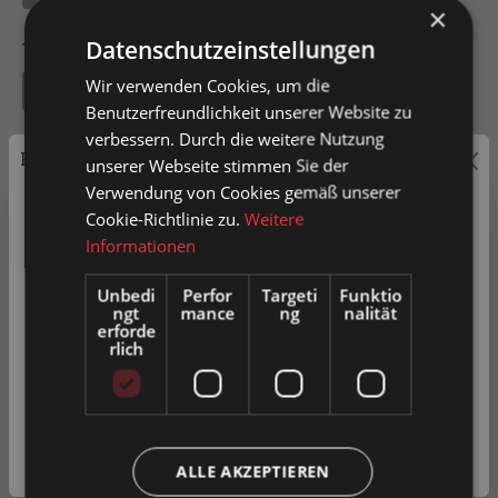
×
Datenschutzeinstellungen
Tragkraft pro Rolle
Wir verwenden Cookies, um die
40
Benutzerfreundlichkeit unserer Website zu
verbessern. Durch die weitere Nutzung
Preisauszeichnung
unserer Webseite stimmen Sie der
Verwendung von Cookies gemäß unserer
Privatkunden können Preise mit MwSt. (brutto) und
Cookie-Richtlinie zu.
Weitere
In den Warenkorb
Geschäftskunden Preise ohne MwSt. (netto) angezeigt
Informationen
werden.
Artikel-Nr.
0035861
Unbedi
Perfor
Targeti
Funktio
ngt
mance
ng
nalität
Bitte wählen Sie Ihre bevorzugte Einstellung:
erforde
rlich
Privatkunde
Zum Merkzettel hinzufügen
( inkl. MwSt. )
Produkt vergleichen
Fragen zum Produkt
Geschäftskunde
( exkl. MwSt. )
ALLE AKZEPTIEREN