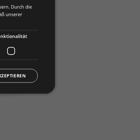
sern. Durch die
äß unserer
vergleichen
nktionalität
)
KZEPTIEREN