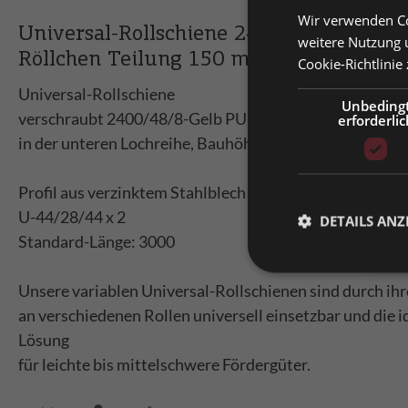
Wir verwenden Co
Prei
Universal-Rollschiene 2400/48/8-Gelb P
weitere Nutzung 
Röllchen Teilung 150 mm Länge 3000
Cookie-Richtlinie
Priv
Prei
Universal-Rollschiene
Unbeding
verschraubt 2400/48/8-Gelb PU-Röllchen mit Gleitlag
erforderlic
Bitt
in der unteren Lochreihe, Bauhöhe 53
Profil aus verzinktem Stahlblech
U-44/28/44 x 2
DETAILS ANZ
Standard-Länge: 3000
Unsere variablen Universal-Rollschienen sind durch ihre
an verschiedenen Rollen universell einsetzbar und die i
Lösung
für leichte bis mittelschwere Fördergüter.