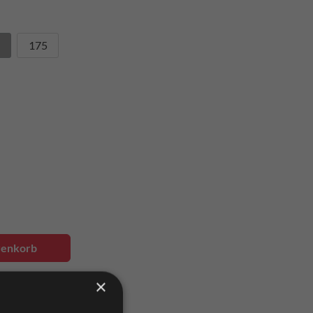
175
renkorb
×