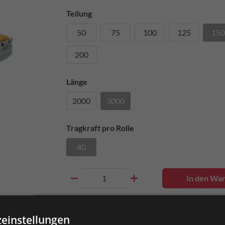
Teilung
50
75
100
125
150
200
Länge
2000
3000
Tragkraft pro Rolle
40
In den Wa
Artikel-Nr.
0035872
einstellungen