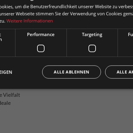
okies, um die Benutzerfreundlichkeit unserer Website zu verbes
sauszeichnung
U-
unserer Webseite stimmen Sie der Verwendung von Cookies gem
Zum Merkzettel hinzufügen
Produkt 
 mm
 zu.
Weitere Informationen
atkunden können Preise mit MwSt. (brutto) und Geschäftskunden
Fragen zum Produkt
se ohne MwSt. (netto) angezeigt werden.
t
Performance
Targeting
Fu
er
h
e wählen Sie Ihre bevorzugte Einstellung:
Privatkunde
Geschäftskunde
( inkl. MwSt. )
( exkl. MwSt. 
EIGEN
ALLE ABLEHNEN
ALLE A
 Vielfalt
deale