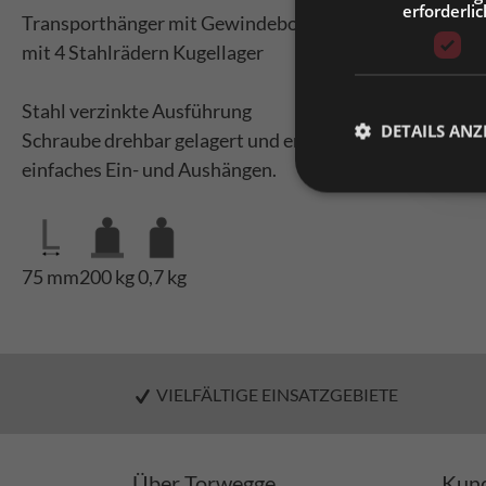
erforderlic
Bitt
Transporthänger mit Gewindebolzen Kurzform
mit 4 Stahlrädern Kugellager
Stahl verzinkte Ausführung
DETAILS ANZ
Schraube drehbar gelagert und ermöglicht
einfaches Ein- und Aushängen.
75 mm
200 kg
0,7 kg
VIELFÄLTIGE EINSATZGEBIETE
Über Torwegge
Kund