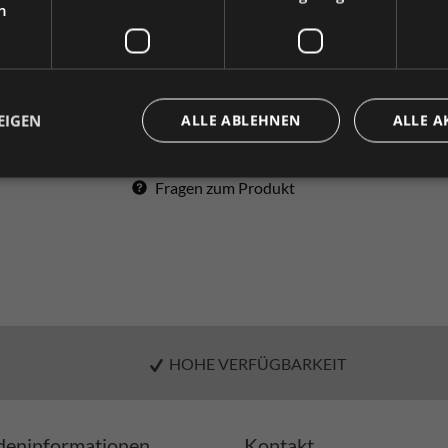
In den Wa
h
e wählen Sie Ihre bevorzugte Einstellung:
Artikel-Nr.
0041906
Privatkunde
Geschäftskunde
( inkl. MwSt. )
( exkl. MwSt. 
EIGEN
ALLE ABLEHNEN
ALLE A
Zum Merkzettel hinzufügen
Produkt 
Fragen zum Produkt
HOHE VERFÜGBARKEIT
eninformationen
Kontakt