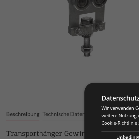
Datenschutz
Wir verwenden Co
Prei
Beschreibung
Technische Daten
Varianten
Downloa
weitere Nutzung 
Cookie-Richtlinie
Priv
Prei
Transporthänger Gewindebolzen H40
Unbeding