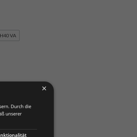
H40 VA
×
138
sern. Durch die
äß unserer
nktionalität