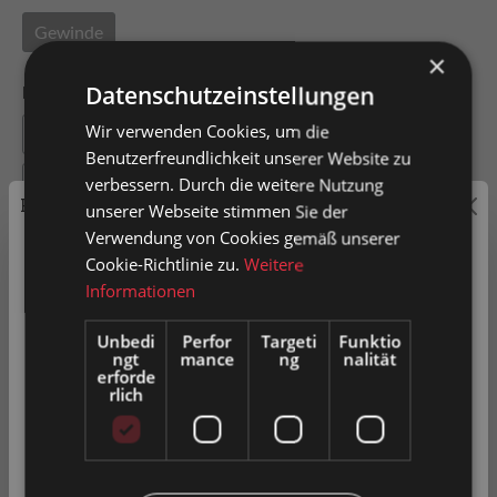
Gewinde
×
Datenschutzeinstellungen
Länge Leitungswagen
Wir verwenden Cookies, um die
64
75
87.5
91
105
Benutzerfreundlichkeit unserer Website zu
138
156
158
verbessern. Durch die weitere Nutzung
Preisauszeichnung
unserer Webseite stimmen Sie der
Verwendung von Cookies gemäß unserer
Privatkunden können Preise mit MwSt. (brutto) und
Cookie-Richtlinie zu.
Weitere
Geschäftskunden Preise ohne MwSt. (netto) angezeigt
Informationen
werden.
In den Warenkorb
Unbedi
Perfor
Targeti
Funktio
ngt
mance
ng
nalität
Bitte wählen Sie Ihre bevorzugte Einstellung:
erforde
Artikel-Nr.
0042177
rlich
Privatkunde
( inkl. MwSt. )
Zum Merkzettel hinzufügen
Geschäftskunde
( exkl. MwSt. )