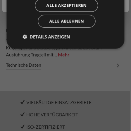
ALLE AKZEPTIEREN
Produkt vergleichen
Fragen zum Produkt
ALLE ABLEHNEN
Beschreibung
DETAILS ANZEIGEN
Transporthänger mit Gewindebolzen mit 4 Stahlrädern
Kugellager und beidseitigem Anschlag Edelstahl
Ausführung Tragteil mit…
Mehr
Technische Daten
VIELFÄLTIGE EINSATZGEBIETE
HOHE VERFÜGBARKEIT
ISO-ZERTIFIZIERT