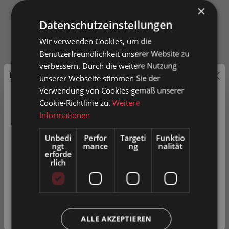
×
Datenschutzeinstellungen
Wir verwenden Cookies, um die
Die Serie im Überblick
Benutzerfreundlichkeit unserer Website zu
verbessern. Durch die weitere Nutzung
Preisauszeichnung
unserer Webseite stimmen Sie der
Verwendung von Cookies gemäß unserer
Privatkunden können Preise mit MwSt. (brutto) und
Cookie-Richtlinie zu.
Weitere
Geschäftskunden Preise ohne MwSt. (netto) angezeigt
Informationen
werden.
Unbedi
Perfor
Targeti
Funktio
ngt
mance
ng
nalität
Bitte wählen Sie Ihre bevorzugte Einstellung:
erforde
rlich
Privatkunde
( inkl. MwSt. )
Geschäftskunde
( exkl. MwSt. )
Produkt vergleichen
ALLE AKZEPTIEREN