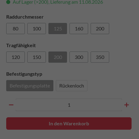
Auf Lager (>200), Lieferung am 11.08.2026
Raddurchmesser
80
100
125
160
200
Tragfähigkeit
120
150
200
300
350
Befestigungstyp
Befestigungsplatte
Rückenloch
In den Warenkorb