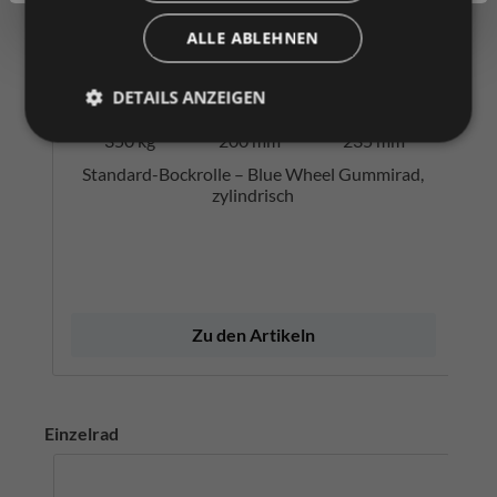
Zum Merkzettel hinzufügen
ALLE ABLEHNEN
120 kg
DETAILS ANZEIGEN
80 mm
100 mm
bis
bis
bis
350 kg
200 mm
235 mm
Standard-Bockrolle – Blue Wheel Gummirad,
zylindrisch
Zu den Artikeln
Einzelrad