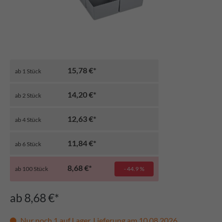
15,78 €*
ab
1
Stück
14,20 €*
ab
2
Stück
12,63 €*
ab
4
Stück
11,84 €*
ab
6
Stück
8,68 €*
ab
100
Stück
- 44.9 %
ab 8,68 €*
Nur noch 1 auf Lager, Lieferung am 10.08.2026