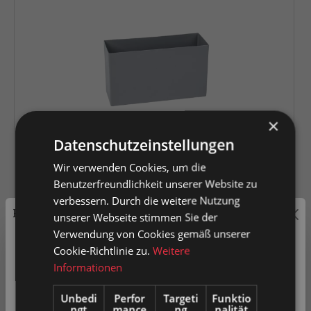
×
Datenschutzeinstellungen
Wir verwenden Cookies, um die
Benutzerfreundlichkeit unserer Website zu
Vergleich
Merkzettel
verbessern. Durch die weitere Nutzung
Preisauszeichnung
unserer Webseite stimmen Sie der
Verwendung von Cookies gemäß unserer
Privatkunden können Preise mit MwSt. (brutto) und
Cookie-Richtlinie zu.
Weitere
365 mm
133 mm
200 mm
Geschäftskunden Preise ohne MwSt. (netto) angezeigt
Informationen
werden.
Einsatzkasten für Eurobox 182 x 133 x 200 mm
Unbedi
Perfor
Targeti
Funktio
ngt
mance
ng
nalität