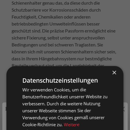
Schienenhalter genau das, da diese durch die
Schutzbarriere vor Korrosionsschäden durch
Feuchtigkeit, Chemikalien oder anderen
betriebsbedingten Umwelteinflüssen besser
geschützt sind. Die präzise Passform ermöglicht eine
sichere Fixierung, selbst unter anspruchsvollen
Bedingungen und bei schweren Traglasten. Sie
können sich mit unseren Schienenhaltern sicher sein,
dass in Ihrem Hängebahnsystem nur bestmögliche
Bauteile verbaut sind, um die Langlebigkeit der
×
Systeme zu gewährleisten. Der vorhandene Platz und
Datenschutzeinstellungen
die Ressourcen werden dabei effizient und optimal
genutzt, um Ihnen maximale Produktivität zu
Wir verwenden Cookies, um die
ermöglichen und Ihren Anforderungen gerecht zu
Benutzerfreundlichkeit unserer Website zu
werden. In unserem Sortiment bieten wir
verbessern. Durch die weitere Nutzung
verschiedene Ausführungen der Schienenhalter an,
Preisauszeichnung
unserer Webseite stimmen Sie der
um Ihnen die passende Produktlösung bieten zu
Verwendung von Cookies gemäß unserer
können. Diese reichen über Modelle mit
Privatkunden können Preise mit MwSt. (brutto) und
Cookie-Richtlinie zu.
Weitere
Gewindestab, Montageplatte, seitlichen Platten oder