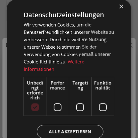
200
300
400
500
600
×
Datenschutzeinstellungen
800
Wir verwenden Cookies, um die
Benutzerfreundlichkeit unserer Website zu
verbessern. Durch die weitere Nutzung
Preisauszeichnung
unserer Webseite stimmen Sie der
In den Warenkorb
Verwendung von Cookies gemäß unserer
Privatkunden können Preise mit MwSt. (brutto) und
Cookie-Richtlinie zu.
Weitere
Geschäftskunden Preise ohne MwSt. (netto) angezeigt
Informationen
Artikel-Nr.
0052051
werden.
Unbedi
Perfor
Targeti
Funktio
ngt
mance
ng
nalität
Bitte wählen Sie Ihre bevorzugte Einstellung:
erforde
rlich
Zum Merkzettel hinzufügen
Privatkunde
Produkt vergleichen
Fragen zum Produkt
( inkl. MwSt. )
Geschäftskunde
( exkl. MwSt. )
ALLE AKZEPTIEREN
Beschreibung