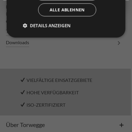
Leichtrollenbahn Bahnlänge 1500mm Tragrollen aus
ALLE ABLEHNEN
Kunststoff ø 50 x 2,8 mm, kugelgelagert mit
durchgängiger Achse, verschraub…
Mehr
DETAILS ANZEIGEN
Technische Daten
Downloads
VIELFÄLTIGE EINSATZGEBIETE
HOHE VERFÜGBARKEIT
ISO-ZERTIFIZIERT
Über Torwegge