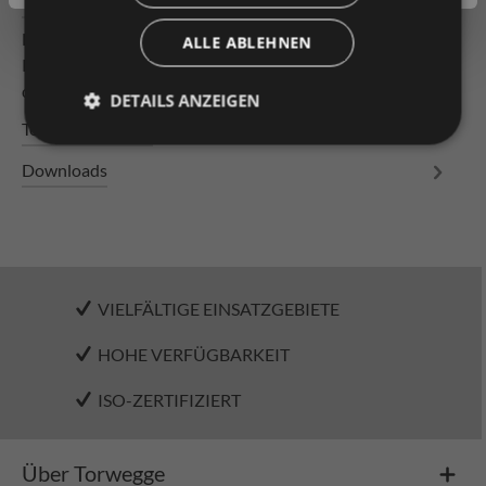
Beschreibung
Leichtrollenbahn Bahnlänge 1000mm Tragrollen aus
ALLE ABLEHNEN
Kunststoff ø 50 x 2,8 mm, kugelgelagert mit
durchgängiger Achse, verschraub…
Mehr
DETAILS ANZEIGEN
Technische Daten
Downloads
VIELFÄLTIGE EINSATZGEBIETE
HOHE VERFÜGBARKEIT
ISO-ZERTIFIZIERT
Über Torwegge