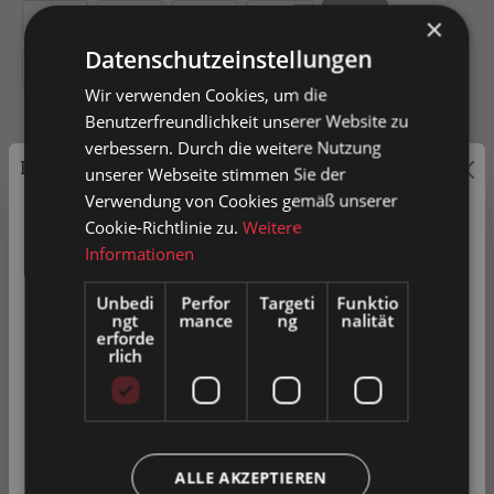
200
300
400
500
600
×
Datenschutzeinstellungen
800
Wir verwenden Cookies, um die
Benutzerfreundlichkeit unserer Website zu
verbessern. Durch die weitere Nutzung
Preisauszeichnung
unserer Webseite stimmen Sie der
Verwendung von Cookies gemäß unserer
In den Warenkorb
Privatkunden können Preise mit MwSt. (brutto) und
Cookie-Richtlinie zu.
Weitere
Geschäftskunden Preise ohne MwSt. (netto) angezeigt
Informationen
Artikel-Nr.
0052083
werden.
Unbedi
Perfor
Targeti
Funktio
ngt
mance
ng
nalität
Bitte wählen Sie Ihre bevorzugte Einstellung:
erforde
rlich
Zum Merkzettel hinzufügen
Privatkunde
( inkl. MwSt. )
Produkt vergleichen
Fragen zum Produkt
Geschäftskunde
( exkl. MwSt. )
ALLE AKZEPTIEREN