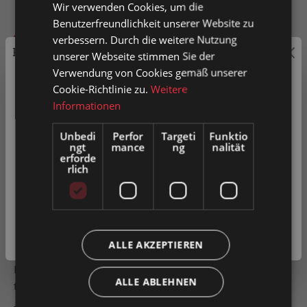
Wir verwenden Cookies, um die
Benutzerfreundlichkeit unserer Website zu
verbessern. Durch die weitere Nutzung
In den Warenkorb
Preisauszeichnung
unserer Webseite stimmen Sie der
Verwendung von Cookies gemäß unserer
Artikel-Nr.
0026876
Privatkunden können Preise mit MwSt. (brutto) und
Cookie-Richtlinie zu.
Weitere
Geschäftskunden Preise ohne MwSt. (netto) angezeigt
Informationen
werden.
Unbedi
Perfor
Targeti
Funktio
ngt
mance
ng
nalität
Zum Merkzettel hinzufügen
Bitte wählen Sie Ihre bevorzugte Einstellung:
erforde
rlich
Produkt vergleichen
Fragen zum Produkt
Privatkunde
( inkl. MwSt. )
Beschreibung
Geschäftskunde
( exkl. MwSt. )
ALLE AKZEPTIEREN
Laufrolle aus massiven verzinkten Stahl mit einem
Kugellager , halbrunder Nut und Achse. Leichtgängig auf
ALLE ABLEHNEN
flachen Stahl-Lauf…
Mehr