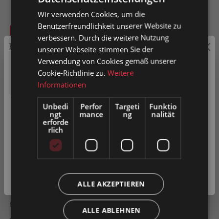
Wir verwenden Cookies, um die
Benutzerfreundlichkeit unserer Website zu
In den Warenkorb
verbessern. Durch die weitere Nutzung
Preisauszeichnung
unserer Webseite stimmen Sie der
Verwendung von Cookies gemäß unserer
Artikel-Nr.
0038569
Privatkunden können Preise mit MwSt. (brutto) und
Cookie-Richtlinie zu.
Weitere
Geschäftskunden Preise ohne MwSt. (netto) angezeigt
Informationen
werden.
Zum Merkzettel hinzufügen
Unbedi
Perfor
Targeti
Funktio
ngt
mance
ng
nalität
Bitte wählen Sie Ihre bevorzugte Einstellung:
erforde
Produkt vergleichen
Fragen zum Produkt
rlich
Privatkunde
( inkl. MwSt. )
Beschreibung
Geschäftskunde
( exkl. MwSt. )
Laufrolle aus massiven verzinkten Stahl mit einem
ALLE AKZEPTIEREN
Kugellager , halbrunder Nut und Achse. Leichtgängig auf
flachen Stahl-Lauf…
Mehr
ALLE ABLEHNEN