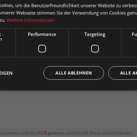
okies, um die Benutzerfreundlichkeit unserer Website zu verbes
sauszeichnung
unserer Webseite stimmen Sie der Verwendung von Cookies gem
 zu.
Weitere Informationen
atkunden können Preise mit MwSt. (brutto) und Geschäftskunden
se ohne MwSt. (netto) angezeigt werden.
t
Performance
Targeting
Fu
h
e wählen Sie Ihre bevorzugte Einstellung:
Privatkunde
Geschäftskunde
( inkl. MwSt. )
( exkl. MwSt. 
Zeitungsanzeige
EIGEN
ALLE ABLEHNEN
ALLE A
Empfehlung
genommen und die
AGB
gelesen und bin mit ihnen einverstanden.