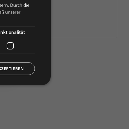
sern. Durch die
äß unserer
nktionalität
)
KZEPTIEREN