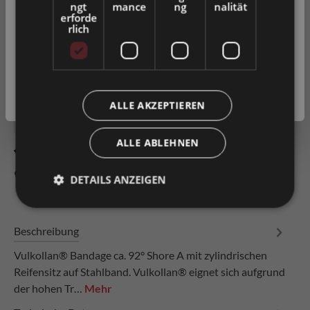
ngt
mance
ng
nalität
Bitte wählen Sie Ihre bevorzugte Einstellung:
erforde
rlich
In den Warenkorb
Privatkunde
( inkl. MwSt. )
Artikel-Nr.
0016162
Geschäftskunde
( exkl. MwSt. )
ALLE AKZEPTIEREN
ALLE ABLEHNEN
Zum Merkzettel hinzufügen
Produkt vergleichen
Fragen zum Produkt
DETAILS ANZEIGEN
Beschreibung
Vulkollan® Bandage ca. 92° Shore A mit zylindrischen
Reifensitz auf Stahlband. Vulkollan® eignet sich aufgrund
der hohen Tr…
Mehr