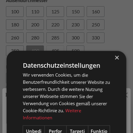
Außendurchmesser
100
110
125
150
160
180
200
220
230
250
260
280
285
300
330
350
400
405
500
×
Datenschutzeinstellungen
Innendurchmesser
Wir verwenden Cookies, um die
55
75
80
100
105
Benutzerfreundlichkeit unserer Website zu
verbessern. Durch die weitere Nutzung
120
140
150
160
170
Preisauszeichnung
unserer Webseite stimmen Sie der
Verwendung von Cookies gemäß unserer
190
200
203
228
230
Privatkunden können Preise mit MwSt. (brutto) und
Cookie-Richtlinie zu.
Weitere
240
254
280
305
410
Geschäftskunden Preise ohne MwSt. (netto) angezeigt
Informationen
werden.
Unbedi
Perfor
Targeti
Funktio