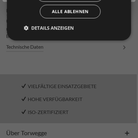
Beschreibung
ALLE ABLEHNEN
Universal-Rollschiene verschraubt 2450/8 Stahlröllchen
DETAILS ANZEIGEN
mit Spurkranz mit Kugellager in der oberen Lochreihe,
Bauhöhe 69,5 P…
Mehr
Technische Daten
VIELFÄLTIGE EINSATZGEBIETE
HOHE VERFÜGBARKEIT
ISO-ZERTIFIZIERT
Über Torwegge