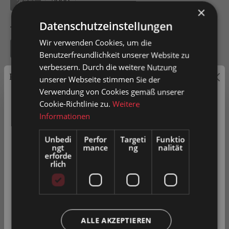
2000
3000
×
Datenschutzeinstellungen
Tragkraft pro Rolle
Wir verwenden Cookies, um die
15
Benutzerfreundlichkeit unserer Website zu
verbessern. Durch die weitere Nutzung
Preisauszeichnung
unserer Webseite stimmen Sie der
Verwendung von Cookies gemäß unserer
Privatkunden können Preise mit MwSt. (brutto) und
Cookie-Richtlinie zu.
Weitere
In den Warenkorb
Geschäftskunden Preise ohne MwSt. (netto) angezeigt
Informationen
werden.
Unbedi
Perfor
Targeti
Funktio
Artikel-Nr.
0035955
ngt
mance
ng
nalität
Bitte wählen Sie Ihre bevorzugte Einstellung:
erforde
rlich
Privatkunde
( inkl. MwSt. )
Zum Merkzettel hinzufügen
Produkt vergleichen
Fragen zum Produkt
Geschäftskunde
( exkl. MwSt. )
ALLE AKZEPTIEREN