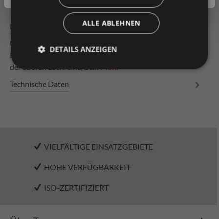
ALLE ABLEHNEN
Beschreibung
Universal-Rollschiene verschraubt 2300/54/8-GU
DETAILS ANZEIGEN
Kunststoffröllchen mit Gummierung mit Kugellager in
der oberen Lochreihe, Ba…
Mehr
Technische Daten
VIELFÄLTIGE EINSATZGEBIETE
HOHE VERFÜGBARKEIT
ISO-ZERTIFIZIERT