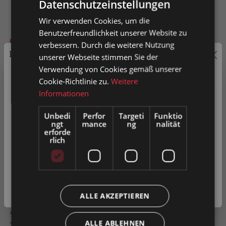
Datenschutzeinstellungen
Wir verwenden Cookies, um die
Benutzerfreundlichkeit unserer Website zu
verbessern. Durch die weitere Nutzung
In den Warenkorb
Preisauszeichnung
unserer Webseite stimmen Sie der
Verwendung von Cookies gemäß unserer
Artikel-Nr.
0024162
Privatkunden können Preise mit MwSt. (brutto) und
Cookie-Richtlinie zu.
Weitere
Geschäftskunden Preise ohne MwSt. (netto) angezeigt
Informationen
werden.
Unbedi
Perfor
Targeti
Funktio
Zum Merkzettel hinzufügen
ngt
mance
ng
nalität
Bitte wählen Sie Ihre bevorzugte Einstellung:
erforde
Produkt vergleichen
Fragen zum Produkt
rlich
Privatkunde
( inkl. MwSt. )
Beschreibung
Geschäftskunde
( exkl. MwSt. )
ALLE AKZEPTIEREN
Stützring konisch geformt aus Gummi schwarz zum
Aufziehen auf Tragrollen. Stützringe werden
vorzugsweise als Stützelemente…
Mehr
ALLE ABLEHNEN