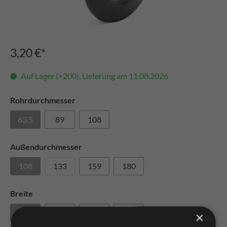
3,20 €*
Auf Lager (>200), Lieferung am 11.08.2026
Rohrdurchmesser
63.5
89
108
Außendurchmesser
108
133
159
180
Breite
25
30
35
40
×