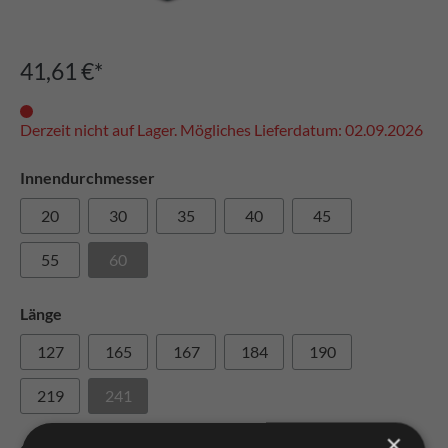
41,61 €*
Derzeit nicht auf Lager. Mögliches Lieferdatum: 02.09.2026
Innendurchmesser
20
30
35
40
45
55
60
Länge
127
165
167
184
190
219
241
×