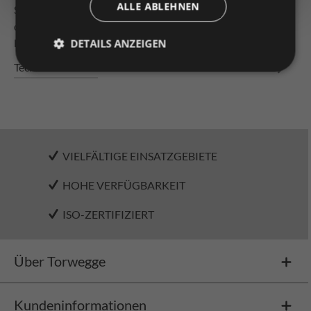
ALLE ABLEHNEN
Stehlager mit Gussgehäuse lackiert Häufig finden sich
diese Lager in Landmaschinen, Förderanlagen oder
Baumaschinen wieder…
Mehr
DETAILS ANZEIGEN
Technische Daten
VIELFÄLTIGE EINSATZGEBIETE
HOHE VERFÜGBARKEIT
ISO-ZERTIFIZIERT
Über Torwegge
Kundeninformationen