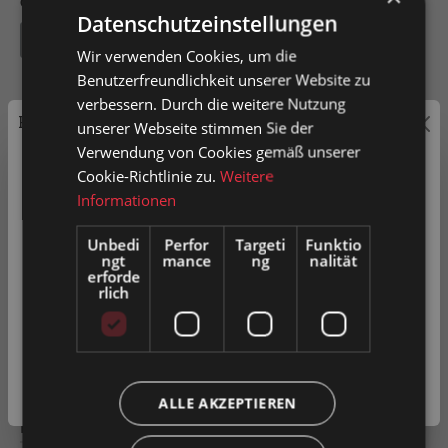
Gehäuselagertyp
Datenschutzeinstellungen
Stehlager
Wir verwenden Cookies, um die
Benutzerfreundlichkeit unserer Website zu
verbessern. Durch die weitere Nutzung
Preisauszeichnung
unserer Webseite stimmen Sie der
Verwendung von Cookies gemäß unserer
In den Warenkorb
Privatkunden können Preise mit MwSt. (brutto) und
Cookie-Richtlinie zu.
Weitere
Geschäftskunden Preise ohne MwSt. (netto) angezeigt
Informationen
Artikel-Nr.
0029026
werden.
Unbedi
Perfor
Targeti
Funktio
ngt
mance
ng
nalität
Bitte wählen Sie Ihre bevorzugte Einstellung:
erforde
rlich
Zum Merkzettel hinzufügen
Privatkunde
( inkl. MwSt. )
Produkt vergleichen
Fragen zum Produkt
Geschäftskunde
( exkl. MwSt. )
ALLE AKZEPTIEREN
Beschreibung