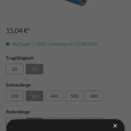
15,04 €*
Auf Lager (>200), Lieferung am 12.08.2026
Tragfähigkeit
20
30
Einbaulänge
200
300
400
500
600
Rollenlänge
195
295
395
495
595
×