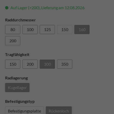
Auf Lager (>200), Lieferung am 12.08.2026
Raddurchmesser
80
100
125
150
160
200
Tragfähigkeit
150
200
300
350
Radlagerung
Kugellager
Befestigungstyp
Befestigungsplatte
Rückenloch