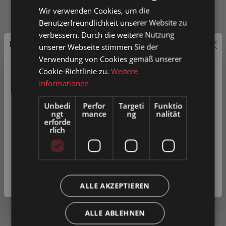
Zu den Artikeln
Wir verwenden Cookies, um die
Benutzerfreundlichkeit unserer Website zu
verbessern. Durch die weitere Nutzung
Preisauszeichnung
unserer Webseite stimmen Sie der
Einzelrad
Verwendung von Cookies gemäß unserer
Privatkunden können Preise mit MwSt. (brutto) und
Cookie-Richtlinie zu.
Weitere
Geschäftskunden Preise ohne MwSt. (netto) angezeigt
Informationen
werden.
Unbedi
Perfor
Targeti
Funktio
ngt
mance
ng
nalität
Bitte wählen Sie Ihre bevorzugte Einstellung:
erforde
rlich
Privatkunde
( inkl. MwSt. )
Geschäftskunde
( exkl. MwSt. )
ALLE AKZEPTIEREN
ALLE ABLEHNEN
Produkt vergleichen