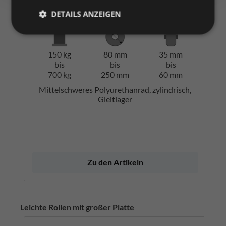
Zum Merkzettel hinzufügen
DETAILS ANZEIGEN
150 kg
80 mm
35 mm
bis
bis
bis
700 kg
250 mm
60 mm
Mittelschweres Polyurethanrad, zylindrisch,
Gleitlager
Zu den Artikeln
Leichte Rollen mit großer Platte