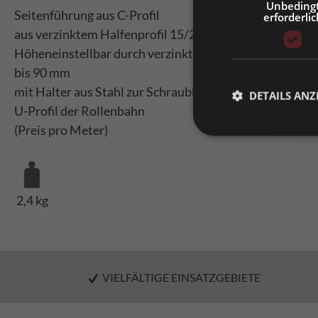
Unbeding
Seitenführung aus C-Profil
erforderlic
Bitt
aus verzinktem Halfenprofil 15/28/15/2,3 mm
Höheneinstellbar durch verzinkten Rundstahlbügel
bis 90 mm
mit Halter aus Stahl zur Schraubbefestigung am
DETAILS ANZ
U-Profil der Rollenbahn
(Preis pro Meter)
2,4 kg
VIELFÄLTIGE EINSATZGEBIETE