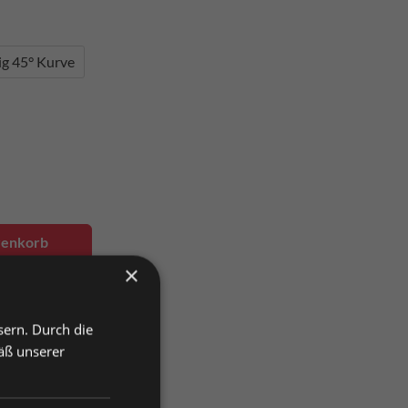
ig 45° Kurve
renkorb
×
sern. Durch die
äß unserer
vergleichen