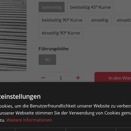
beidseitig
beidseitig 45° Kurve
beidseitig 90° Kurve
einseitig
einseit
einseitig 90° Kurve
Führungshöhe
90
In den Wa
einstellungen
Artikel-Nr.
0026970
okies, um die Benutzerfreundlichkeit unserer Website zu verbes
sauszeichnung
unserer Webseite stimmen Sie der Verwendung von Cookies gem
 zu.
Weitere Informationen
atkunden können Preise mit MwSt. (brutto) und Geschäftskunden
Zum Merkzettel hinzufügen
Produkt 
se ohne MwSt. (netto) angezeigt werden.