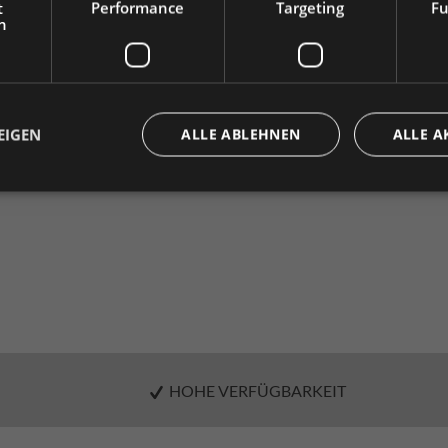
Fragen zum Produkt
t
Performance
Targeting
Fu
h
e wählen Sie Ihre bevorzugte Einstellung:
Privatkunde
Geschäftskunde
( inkl. MwSt. )
( exkl. MwSt. 
EIGEN
ALLE ABLEHNEN
ALLE A
HOHE VERFÜGBARKEIT