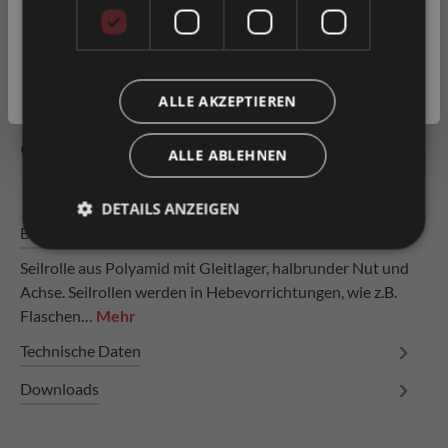
Privatkunde
Artikel-Nr.
0015935
( inkl. MwSt. )
Geschäftskunde
( exkl. MwSt. )
ALLE AKZEPTIEREN
Zum Merkzettel hinzufügen
Produkt vergleichen
Fragen zum Produkt
ALLE ABLEHNEN
DETAILS ANZEIGEN
Beschreibung
Seilrolle aus Polyamid mit Gleitlager, halbrunder Nut und
Achse. Seilrollen werden in Hebevorrichtungen, wie z.B.
Flaschen…
Mehr
Technische Daten
Downloads