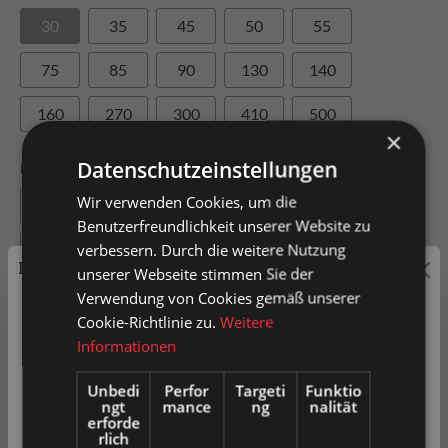
30
35
45
50
55
75
85
90
130
140
160
270
300
410
500
×
Datenschutzeinstellungen
Raddurchmesser
Wir verwenden Cookies, um die
40
48
50
60
65
Benutzerfreundlichkeit unserer Website zu
verbessern. Durch die weitere Nutzung
73
76
80
90
100
Preisauszeichnung
unserer Webseite stimmen Sie der
120
126
150
Verwendung von Cookies gemäß unserer
Privatkunden können Preise mit MwSt. (brutto) und
Cookie-Richtlinie zu.
Weitere
Geschäftskunden Preise ohne MwSt. (netto) angezeigt
Informationen
werden.
Unbedi
Perfor
Targeti
Funktio
ngt
mance
ng
nalität
Bitte wählen Sie Ihre bevorzugte Einstellung:
In den Warenkorb
erforde
rlich