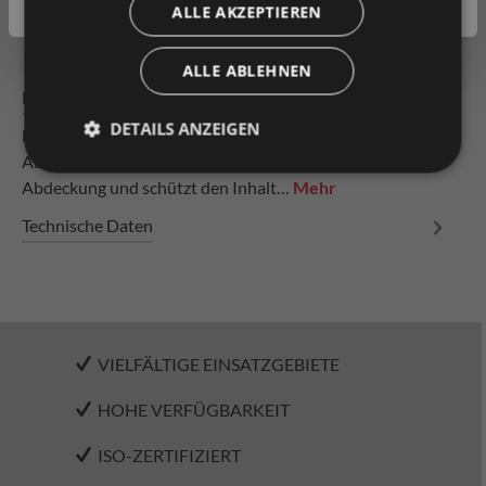
Produkt vergleichen
Fragen zum Produkt
ALLE AKZEPTIEREN
ALLE ABLEHNEN
Beschreibung
DETAILS ANZEIGEN
Der Scharnierdeckel für Euroboxen mit den
Abmessungen 400 x 300 mm bietet eine zuverlässige
Abdeckung und schützt den Inhalt…
Mehr
Technische Daten
VIELFÄLTIGE EINSATZGEBIETE
HOHE VERFÜGBARKEIT
ISO-ZERTIFIZIERT