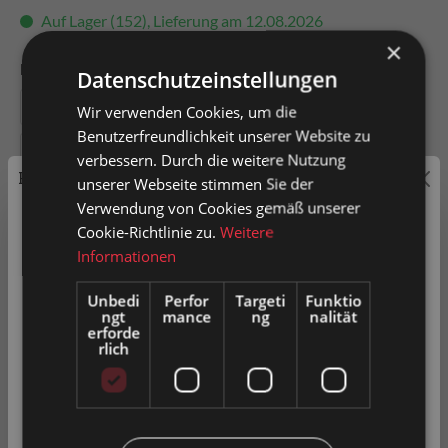
Auf Lager (152), Lieferung am 12.08.2026
×
Farbe Verschluss
Datenschutzeinstellungen
ohne
schwarz
rot
blau
grün
Wir verwenden Cookies, um die
Benutzerfreundlichkeit unserer Website zu
gelb
verbessern. Durch die weitere Nutzung
Preisauszeichnung
unserer Webseite stimmen Sie der
Verwendung von Cookies gemäß unserer
Privatkunden können Preise mit MwSt. (brutto) und
Cookie-Richtlinie zu.
Weitere
Geschäftskunden Preise ohne MwSt. (netto) angezeigt
Informationen
In den Warenkorb
werden.
Unbedi
Perfor
Targeti
Funktio
ngt
mance
ng
nalität
Bitte wählen Sie Ihre bevorzugte Einstellung:
Artikel-Nr.
0057764
erforde
rlich
Privatkunde
( inkl. MwSt. )
Zum Merkzettel hinzufügen
Geschäftskunde
( exkl. MwSt. )