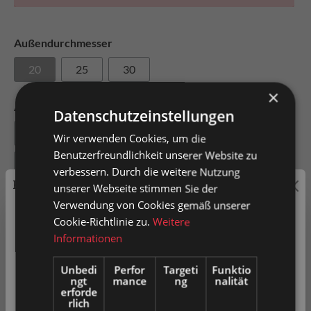
Außendurchmesser
20
25
30
×
Achslänge
Datenschutzeinstellungen
310
500
800
910
1000
Wir verwenden Cookies, um die
Benutzerfreundlichkeit unserer Website zu
1100
1200
1300
verbessern. Durch die weitere Nutzung
Preisauszeichnung
unserer Webseite stimmen Sie der
Achsmaterial
Verwendung von Cookies gemäß unserer
Privatkunden können Preise mit MwSt. (brutto) und
Cookie-Richtlinie zu.
Weitere
Stahl
Geschäftskunden Preise ohne MwSt. (netto) angezeigt
Informationen
werden.
Unbedi
Perfor
Targeti
Funktio
ngt
mance
ng
nalität
Bitte wählen Sie Ihre bevorzugte Einstellung:
erforde
rlich