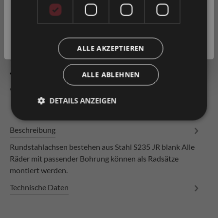
In den Warenkorb
Privatkunde
( inkl. MwSt. )
Artikel-Nr.
0033673
Geschäftskunde
( exkl. MwSt. )
ALLE AKZEPTIEREN
Zum Merkzettel hinzufügen
ALLE ABLEHNEN
Produkt vergleichen
Fragen zum Produkt
DETAILS ANZEIGEN
Beschreibung
Rundstahlachsen bestehen aus Stahl S235 JR blank Alle
Räder mit passender Bohrung können als Radsätze
montiert werden.
Technische Daten