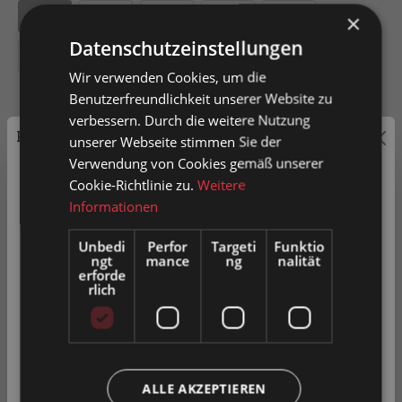
50
75
100
125
150
×
Datenschutzeinstellungen
200
Wir verwenden Cookies, um die
Benutzerfreundlichkeit unserer Website zu
verbessern. Durch die weitere Nutzung
Preisauszeichnung
unserer Webseite stimmen Sie der
Verwendung von Cookies gemäß unserer
In den Warenkorb
Privatkunden können Preise mit MwSt. (brutto) und
Cookie-Richtlinie zu.
Weitere
Geschäftskunden Preise ohne MwSt. (netto) angezeigt
Informationen
Artikel-Nr.
0052364
werden.
Unbedi
Perfor
Targeti
Funktio
ngt
mance
ng
nalität
Bitte wählen Sie Ihre bevorzugte Einstellung:
erforde
rlich
Zum Merkzettel hinzufügen
Privatkunde
( inkl. MwSt. )
Produkt vergleichen
Fragen zum Produkt
Geschäftskunde
( exkl. MwSt. )
ALLE AKZEPTIEREN