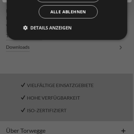
Beschreibung
Röllchenbahn Bahnlänge 1000mm mit mit
ALLE ABLEHNEN
Kunststoffröllchen ø 48 , Typ 2300/48/6, kugelgelagert
versetzt angeordnet Rahmen: U-…
Mehr
DETAILS ANZEIGEN
Technische Daten
Downloads
VIELFÄLTIGE EINSATZGEBIETE
HOHE VERFÜGBARKEIT
ISO-ZERTIFIZIERT
Über Torwegge