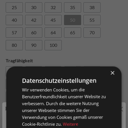
25
30
32
35
38
40
42
45
50
55
57
60
64
65
70
80
90
100
Tragfähigkeit
×
20
22
40
44
60
Datenschutzeinstellungen
70
80
90
100
110
Wir verwenden Cookies, um die
Benutzerfreundlichkeit unserer Website zu
115
130
135
150
195
verbessern. Durch die weitere Nutzung
Preisauszeichnung
200
216
260
unserer Webseite stimmen Sie der
Verwendung von Cookies gemäß unserer
Privatkunden können Preise mit MwSt. (brutto) und
Cookie-Richtlinie zu.
Weitere
Radbreite