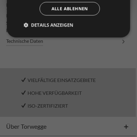
Beschreibung
ALLE ABLEHNEN
Leitungswagen für Flachleitungen für E40 mit 4
Stahlräder Kugellager Tragteil aus Stahlblech mit
DETAILS ANZEIGEN
Bohrungen für Zugentlastu…
Mehr
Technische Daten
VIELFÄLTIGE EINSATZGEBIETE
HOHE VERFÜGBARKEIT
ISO-ZERTIFIZIERT
Über Torwegge