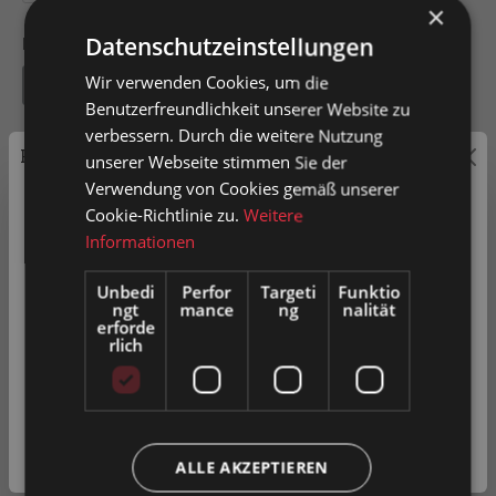
×
Datenschutzeinstellungen
Radius Auflage
Wir verwenden Cookies, um die
50
80
Benutzerfreundlichkeit unserer Website zu
verbessern. Durch die weitere Nutzung
Preisauszeichnung
unserer Webseite stimmen Sie der
Verwendung von Cookies gemäß unserer
Privatkunden können Preise mit MwSt. (brutto) und
Cookie-Richtlinie zu.
Weitere
In den Warenkorb
Geschäftskunden Preise ohne MwSt. (netto) angezeigt
Informationen
werden.
Artikel-Nr.
0020682
Unbedi
Perfor
Targeti
Funktio
ngt
mance
ng
nalität
Bitte wählen Sie Ihre bevorzugte Einstellung:
erforde
rlich
Privatkunde
Zum Merkzettel hinzufügen
( inkl. MwSt. )
Produkt vergleichen
Fragen zum Produkt
Geschäftskunde
( exkl. MwSt. )
ALLE AKZEPTIEREN