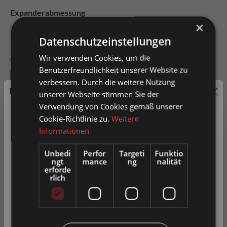
Expanderabmessung
×
18-20
21,5-24
21-23
24-27
28-31
Datenschutzeinstellungen
Wir verwenden Cookies, um die
Gewinde
Benutzerfreundlichkeit unserer Website zu
M10
verbessern. Durch die weitere Nutzung
Preisauszeichnung
unserer Webseite stimmen Sie der
Verwendung von Cookies gemäß unserer
Privatkunden können Preise mit MwSt. (brutto) und
Cookie-Richtlinie zu.
Weitere
Geschäftskunden Preise ohne MwSt. (netto) angezeigt
Informationen
In den Warenkorb
werden.
Unbedi
Perfor
Targeti
Funktio
ngt
mance
ng
nalität
Bitte wählen Sie Ihre bevorzugte Einstellung:
Artikel-Nr.
0024280
erforde
rlich
Privatkunde
( inkl. MwSt. )
Zum Merkzettel hinzufügen
Geschäftskunde
( exkl. MwSt. )