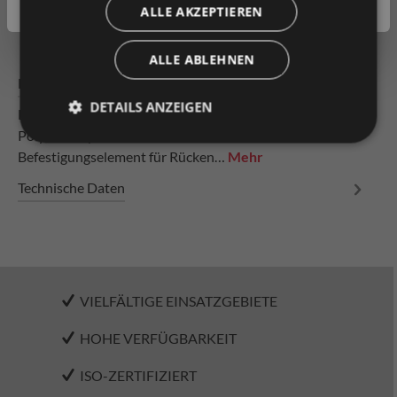
Produkt vergleichen
Fragen zum Produkt
ALLE AKZEPTIEREN
ALLE ABLEHNEN
Beschreibung
DETAILS ANZEIGEN
Expanderbefestigung rund aus Kunststoff bestehend aus:
Polyamid-Spreizhülse und Inbusschraube
Befestigungselement für Rücken…
Mehr
Technische Daten
VIELFÄLTIGE EINSATZGEBIETE
HOHE VERFÜGBARKEIT
ISO-ZERTIFIZIERT