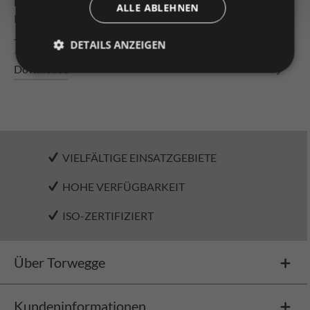
Einbau über den integrierten Befestigungsclip
ALLE ABLEHNEN
Kugelrollen sind so g…
Mehr
Technische Daten
DETAILS ANZEIGEN
Downloads
VIELFÄLTIGE EINSATZGEBIETE
HOHE VERFÜGBARKEIT
ISO-ZERTIFIZIERT
Über Torwegge
Kundeninformationen