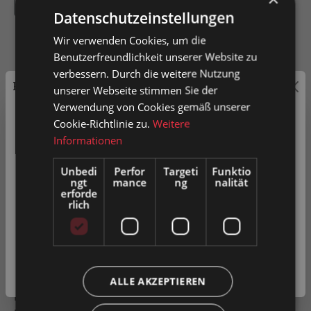
Kugelrolle mit Bundauflage
Datenschutzeinstellungen
Wir verwenden Cookies, um die
Benutzerfreundlichkeit unserer Website zu
verbessern. Durch die weitere Nutzung
Preisauszeichnung
In den Warenkorb
unserer Webseite stimmen Sie der
Verwendung von Cookies gemäß unserer
Privatkunden können Preise mit MwSt. (brutto) und
Cookie-Richtlinie zu.
Weitere
Artikel-Nr.
0026958
Geschäftskunden Preise ohne MwSt. (netto) angezeigt
Informationen
werden.
Unbedi
Perfor
Targeti
Funktio
ngt
mance
ng
nalität
Bitte wählen Sie Ihre bevorzugte Einstellung:
Zum Merkzettel hinzufügen
erforde
rlich
Produkt vergleichen
Fragen zum Produkt
Privatkunde
( inkl. MwSt. )
Geschäftskunde
( exkl. MwSt. )
Beschreibung
ALLE AKZEPTIEREN
Kugelrolle verzinktes Stahlblechgehäuse mit Stahlkugel