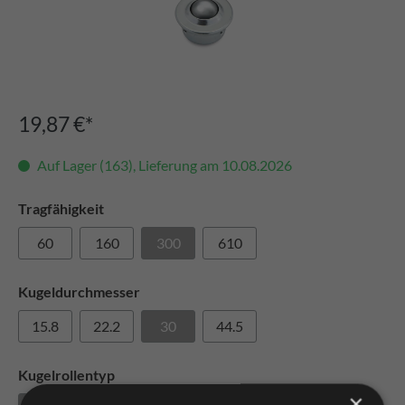
19,87 €*
Auf Lager (163), Lieferung am 10.08.2026
Tragfähigkeit
60
160
300
610
Kugeldurchmesser
15.8
22.2
30
44.5
Kugelrollentyp
×