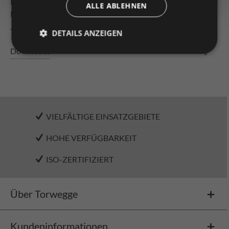
Kunststoff ø 20 x 1,5mm, kugelgelagert mit Federachse
ALLE ABLEHNEN
Rahmen: U-Profil 20/7…
Mehr
Technische Daten
DETAILS ANZEIGEN
Downloads
VIELFÄLTIGE EINSATZGEBIETE
HOHE VERFÜGBARKEIT
ISO-ZERTIFIZIERT
Über Torwegge
Kundeninformationen