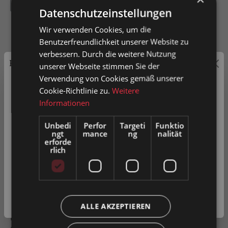
200
300
400
500
Datenschutzeinstellungen
Wir verwenden Cookies, um die
Benutzerfreundlichkeit unserer Website zu
verbessern. Durch die weitere Nutzung
Preisauszeichnung
In den Warenkorb
unserer Webseite stimmen Sie der
Verwendung von Cookies gemäß unserer
Privatkunden können Preise mit MwSt. (brutto) und
Cookie-Richtlinie zu.
Weitere
Artikel-Nr.
0051394
Geschäftskunden Preise ohne MwSt. (netto) angezeigt
Informationen
werden.
Unbedi
Perfor
Targeti
Funktio
ngt
mance
ng
nalität
Bitte wählen Sie Ihre bevorzugte Einstellung:
Zum Merkzettel hinzufügen
erforde
rlich
Produkt vergleichen
Fragen zum Produkt
Privatkunde
( inkl. MwSt. )
Geschäftskunde
( exkl. MwSt. )
Beschreibung
ALLE AKZEPTIEREN
Kleinrollenbahn Bahnlänge 1500mm Tragrollen aus