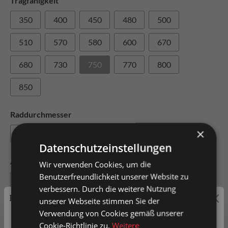
Tragfähigkeit
350
400
450
480
500
510
570
580
600
670
680
730
750
770
800
850
Raddurchmesser
×
70
80
82
85
Datenschutzeinstellungen
Achslochdurchmesser
Wir verwenden Cookies, um die
Benutzerfreundlichkeit unserer Website zu
12
15
20
25
30
verbessern. Durch die weitere Nutzung
Preisauszeichnung
unserer Webseite stimmen Sie der
Radbreite
Verwendung von Cookies gemäß unserer
Privatkunden können Preise mit MwSt. (brutto) und
Cookie-Richtlinie zu.
Weitere
54
60
66
69
70