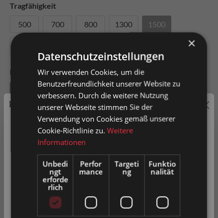
Tragfähigkeit
500
700
800
1300
1500
×
1700
2000
Datenschutzeinstellungen
Wir verwenden Cookies, um die
Befestigungstyp
Benutzerfreundlichkeit unserer Website zu
Befestigungsplatte
verbessern. Durch die weitere Nutzung
Preisauszeichnung
unserer Webseite stimmen Sie der
Verwendung von Cookies gemäß unserer
Privatkunden können Preise mit MwSt. (brutto) und
Cookie-Richtlinie zu.
Weitere
Geschäftskunden Preise ohne MwSt. (netto) angezeigt
Informationen
In den Warenkorb
werden.
Unbedi
Perfor
Targeti
Funktio
ngt
mance
ng
nalität
Bitte wählen Sie Ihre bevorzugte Einstellung:
Artikel-Nr.
0019246
erforde
rlich
Privatkunde
( inkl. MwSt. )