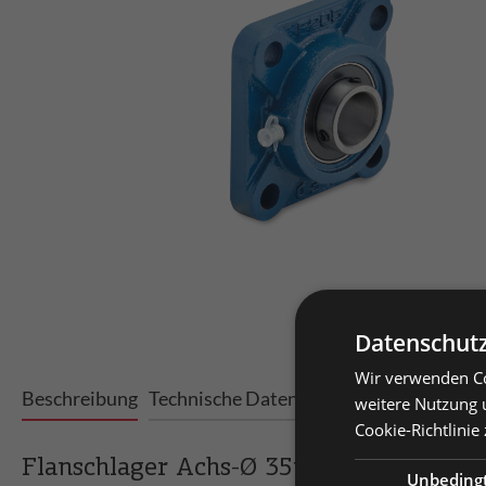
Datenschutz
Wir verwenden Co
Prei
Beschreibung
Technische Daten
Varianten
weitere Nutzung 
Cookie-Richtlinie
Priv
Prei
Flanschlager Achs-Ø 35mm
Unbeding