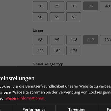
20
25
30
35
40
50
55
60
Länge
86
95
108
117
130
143
162
175
Gehäuselagertyp
Flanschlager
einstellungen
okies, um die Benutzerfreundlichkeit unserer Website zu verbes
sauszeichnung
In den Wa
unserer Webseite stimmen Sie der Verwendung von Cookies gem
 zu.
Weitere Informationen
atkunden können Preise mit MwSt. (brutto) und Geschäftskunden
Artikel-Nr.
0029030
se ohne MwSt. (netto) angezeigt werden.
t
Performance
Targeting
Fu