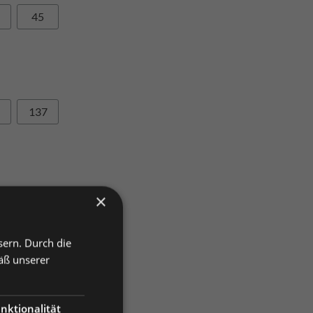
45
137
×
sern. Durch die
renkorb
äß unserer
nktionalität