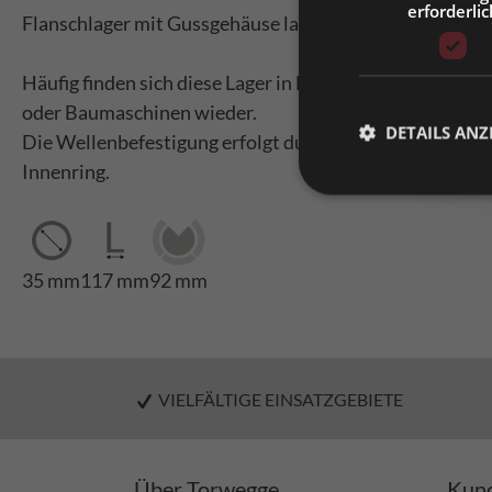
erforderlic
Bitt
Flanschlager mit Gussgehäuse lackiert
Häufig finden sich diese Lager in Landmaschinen, Förde
oder Baumaschinen wieder.
DETAILS ANZ
Die Wellenbefestigung erfolgt durch eine Madenschra
Innenring.
35 mm
117 mm
92 mm
VIELFÄLTIGE EINSATZGEBIETE
Über Torwegge
Kund