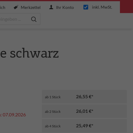
inkl. MwSt.
ich
Merkzettel
Ihr Konto
se schwarz
26,55 €*
ab
1
Stück
26,01 €*
ab
2
Stück
m: 07.09.2026
25,49 €*
ab
4
Stück