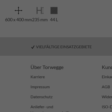
600 x 400 mm
235 mm
44 L
VIELFÄLTIGE EINSATZGEBIETE
Über Torwegge
Kund
Karriere
Einka
Impressum
AGB
Datenschutz
Wider
Anliefer- und
ISO-