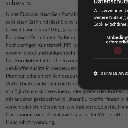
Datenschutz
schwarz
Wir verwenden Co
Prei
Unser Eurobox Next Gen Portable Koffer verfügt über e
weitere Nutzung 
seitlichen Griff und lässt Sie verschiedene Dinge mit e
Cookie-Richtlinie
Priv
Gewicht von bis zu 40 Kg ganz einfach transportieren. 
Prei
Euroboxkoffer mit dem Außenmaß 600 x 400 x 220 mm 
Unbeding
erforderlic
Bitt
hochwertigen Kunststoff (PP), welcher eine hohe Stabil
gewährleistet und dadurch sehr langlebig und wirtschaft
Der Eurokoffer bietet Ihnen zudem ein Volumen von 44 
den Koffer zusätzlich neben dem Deckel noch mit Span
DETAILS ANZ
Plomben oder einem Schloss zu verschließen. Einen we
Vorteil bietet außerdem die Unterseite des Koffers, die
ermöglicht ein sicheres ineinander greifen des Koffers,
mit anderen gestapelt wird. Unser Eurokoffer findet in 
verschiedensten Bereichen wie Industrie, Logistik, Han
Gastronomie oder Privat wie bspw. in der Werkstatt o
Haushalt Anwendung.