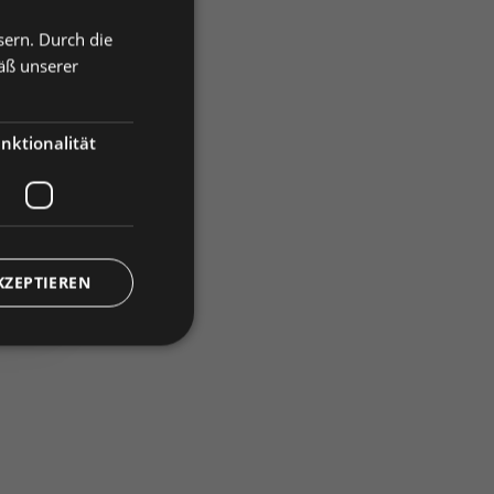
sern. Durch die
äß unserer
nktionalität
)
KZEPTIEREN