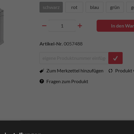
schwarz
rot
blau
grün
g
In den Wa
Artikel-Nr.
0057488
Zum Merkzettel hinzufügen
Produkt 
Fragen zum Produkt
hlüsse