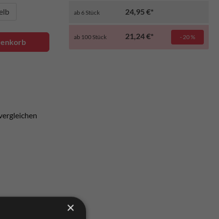
elb
24,95 €*
ab
6
Stück
21,24 €*
ab
100
Stück
- 20 %
renkorb
vergleichen
×