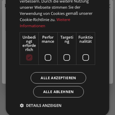
verbessern. Durch die weitere Nutzung
Preisauszeichnung
unserer Webseite stimmen Sie der
Verwendung von Cookies gemäß unserer
Privatkunden können Preise mit MwSt. (brutto) und
Cookie-Richtlinie zu.
Weitere
Geschäftskunden Preise ohne MwSt. (netto) angezeigt
Informationen
werden.
Unbedi
Perfor
Targeti
Funktio
ngt
mance
ng
nalität
Bitte wählen Sie Ihre bevorzugte Einstellung:
erforde
rlich
Privatkunde
( inkl. MwSt. )
Geschäftskunde
( exkl. MwSt. )
ALLE AKZEPTIEREN
Produkt vergleichen
Zum Merkzettel hinzufügen
ALLE ABLEHNEN
DETAILS ANZEIGEN
600 x 400 mm
120 mm
23 L