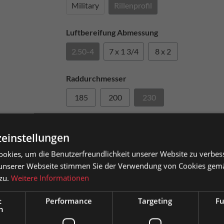
Military
Rillenprofil
Luftbereifung Abmessung
2.50-4
7 x 1 3/4
8 x 2
Raddurchmesser
185
200
230
In den Wa
einstellungen
okies, um die Benutzerfreundlichkeit unserer Website zu verbes
sauszeichnung
Artikel-Nr.
0015580
unserer Webseite stimmen Sie der Verwendung von Cookies gem
 zu.
Weitere Informationen
atkunden können Preise mit MwSt. (brutto) und Geschäftskunden
se ohne MwSt. (netto) angezeigt werden.
t
Performance
Targeting
Fu
Zum Merkzettel hinzufügen
Produkt 
h
e wählen Sie Ihre bevorzugte Einstellung:
il 230mm
Fragen zum Produkt