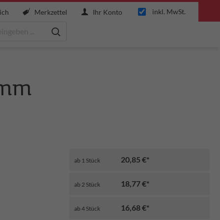
inkl. MwSt.
ich
Merkzettel
Ihr Konto
30mm
20,85 €*
ab
1
Stück
18,77 €*
ab
2
Stück
16,68 €*
ab
4
Stück