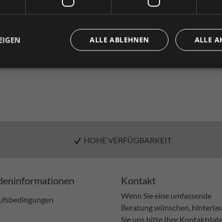
Privatkunde
Geschäftskunde
( inkl. MwSt. )
( exkl. MwSt. 
EIGEN
ALLE ABLEHNEN
ALLE A
HOHE VERFÜGBARKEIT
eninformationen
Kontakt
Wenn Sie eine umfassende
ufsbedingungen
Beratung wünschen, hinterla
Sie uns bitte Ihre Kontaktdat