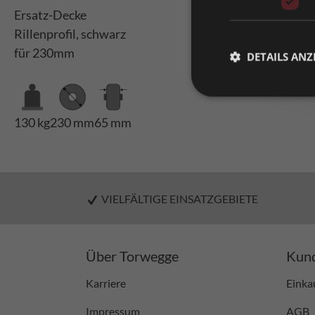
Ersatz-Decke
Rillenprofil, schwarz
für 230mm
DETAILS ANZ
130 kg
230 mm
65 mm
VIELFÄLTIGE EINSATZGEBIETE
Über Torwegge
Kund
Karriere
Einka
Impressum
AGB