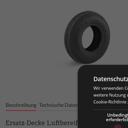
Datenschutz
Wir verwenden Co
Prei
weitere Nutzung 
Cookie-Richtlinie
Priv
Beschreibung
Technische Daten
Varianten
Prei
Unbeding
erforderlic
Bitt
Ersatz-Decke Luftbereifung Rillenprof