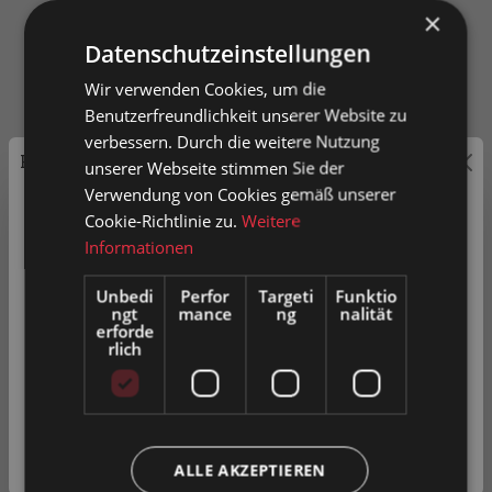
×
Datenschutzeinstellungen
Wir verwenden Cookies, um die
Die Serie im Überblick
Benutzerfreundlichkeit unserer Website zu
verbessern. Durch die weitere Nutzung
Preisauszeichnung
unserer Webseite stimmen Sie der
Verwendung von Cookies gemäß unserer
Privatkunden können Preise mit MwSt. (brutto) und
Cookie-Richtlinie zu.
Weitere
Geschäftskunden Preise ohne MwSt. (netto) angezeigt
Informationen
werden.
Unbedi
Perfor
Targeti
Funktio
ngt
mance
ng
nalität
Bitte wählen Sie Ihre bevorzugte Einstellung:
erforde
rlich
Privatkunde
( inkl. MwSt. )
Geschäftskunde
( exkl. MwSt. )
Produkt vergleichen
ALLE AKZEPTIEREN