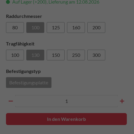
Auf Lager (>200), Lieferung am 12.08.2026
Raddurchmesser
80
100
125
160
200
Tragfähigkeit
100
130
150
250
300
Befestigungstyp
Befestigungsplatte
In den Warenkorb