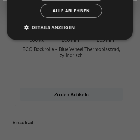
Zum Merkzettel hinzufügen
ALLE ABLEHNEN
100 kg
DETAILS ANZEIGEN
80 mm
108 mm
bis
bis
bis
300 kg
200 mm
235 mm
ECO Bockrolle – Blue Wheel Thermoplastrad,
zylindrisch
Zu den Artikeln
Einzelrad